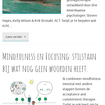
gedragstherapie
ontwikkeld door drie
Amerikaanse
psychologen: Steven
Hayes, Kelly Wilson & Kirk Strosahl. ACT helpt je te bepalen wat
écht…
Lees verder
Mindfulness en Focusing: stilstaan
bij wat nog geen woorden heeft.
Ik combineer mindfulness
meestal met andere
stappen binnen de
acceptance and
commitment therapie.
Zodat je ook leert om te