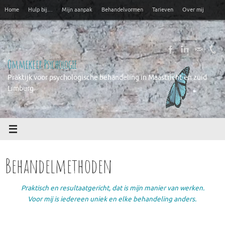
Ga
Home
Hulp bij…
Mijn aanpak
Behandelvormen
Tarieven
Over mij
naar
de
Contact
inhoud
Ommekeer Psychologie
Praktijk voor psychologische behandeling in Maastricht en zuid
Limburg
Behandelmethoden
Praktisch en resultaatgericht, dat is mijn manier van werken.
Voor mij is iedereen uniek en elke behandeling anders.