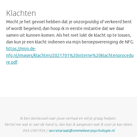
Klachten
Mocht je het gevoel hebben dat je onzorgvuldig of verkeerd bent
of wordt begeleid, dan hoop ik in eerste instantie dat we daar
samen uit kunnen komen. Als het niet lukt de klacht op te lossen,
dan kun je een klacht indienen via mijn beroepsvereniging de NFG:
https://mijn.de-
nfg.nl/images/klachten/2021701%20interne%20klachtenprocedu
re.pdf
.
Ik ben benieuwd naar jouw verhaal en wil je graag helpen.
Vertel me wat er aan de hand is, dan kan ik aangeven wat ik voor je kan doen.
043-2401956 /
secretariaat@ommekeerpsychologie.nl