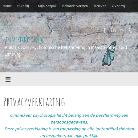
Ga
Home
Hulp bij…
Mijn aanpak
Behandelvormen
Tarieven
Over mij
naar
de
Contact
inhoud
Ommekeer Psychologie
Praktijk voor psychologische behandeling in Maastricht en zuid
Limburg
Privacyverklaring
Ommekeer psychologie hecht belang aan de bescherming van
persoonsgegevens.
Deze privacyverklaring is van toepassing op alle (potentiële) cliënten
en bezoekers aan mijn praktijk.