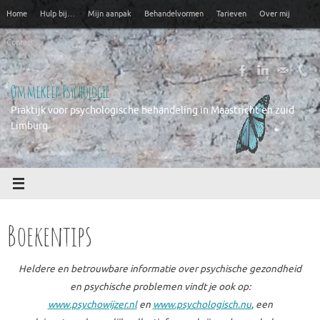
Ga
Home
Hulp bij…
Mijn aanpak
Behandelvormen
Tarieven
Over mij
naar
de
Contact
inhoud
Ommekeer Psychologie
Praktijk voor psychologische behandeling in Maastricht en zuid
Limburg
Boekentips
Heldere en betrouwbare informatie over psychische gezondheid
en psychische problemen vindt je ook op:
www.psychowijzer.nl
en
www.psychologisch.nu
, een