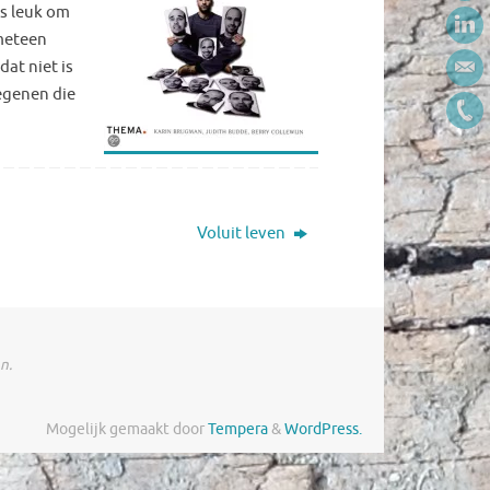
is leuk om
 meteen
at niet is
degenen die
Voluit leven
n.
Mogelijk gemaakt door
Tempera
&
WordPress.