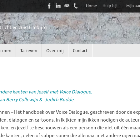
Home
Hulp bij…
Mijn a
tricht en zuid Limburg
ormen
Tarieven
Over mij
Contact
dere kanten van jezelf met
Voice Dialogue.
an Berry
Collewijn
& Judith Budde.
 kennen – Hét handboek over Voice Dialogue, geschreven door de ex
n, dialogen en cartoons. In Ik (k)en mijn ikken nodigen de auteurs
jken, en jezelf te beschouwen als een persoon die niet uit één maar
ende kanten, delen of subpersonen die allemaal met andere ogen na