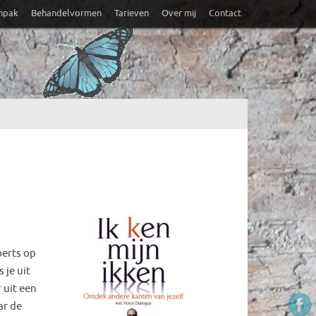
anpak
Behandelvormen
Tarieven
Over mij
Contact
perts op
 je uit
 uit een
ar de