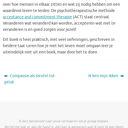
over hoe mensen in elkaar zitten en wat zij nodig hebben om een
waardevol leven te leiden. De psychotherapeutische methode
acceptance and commitment therapie
(ACT) staat centraal.
Veranderen wat veranderd kan worden, accepteren wat niet te
veranderen is en goed zorgen voor jezelf.
Dit boek is heel praktisch, met veel oefeningen, geschreven in
heldere taal. Leren hoe je met het leven moet omgaan leer je
uiteindelijk niet uit een boek, maar door het te doen.
Compassie als sleutel tot
Ik ken mijn ikken
geluk
Ik ben benieuwd naar jouw verhaal en wil je graag helpen.
Vertel me wat er aan de hand is, dan kan ik aangeven wat ik voor je kan doen.