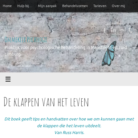
Ga
Home
Hulp bij…
Mijn aanpak
Behandelvormen
Tarieven
Over mij
naar
de
Contact
inhoud
Ommekeer Psychologie
Praktijk voor psychologische behandeling in Maastricht en zuid
Limburg
De klappen van het leven
Dit boek geeft tips en handvatten over hoe we om kunnen gaan met
de klappen die het leven uitdeelt.
Van Russ Harris.