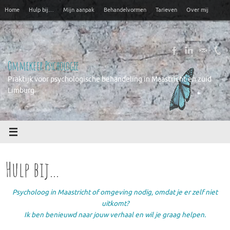
Ga
Home
Hulp bij…
Mijn aanpak
Behandelvormen
Tarieven
Over mij
naar
de
Contact
inhoud
Ommekeer Psychologie
Praktijk voor psychologische behandeling in Maastricht en zuid
Limburg
Hulp bij…
Psycholoog in Maastricht of omgeving nodig, omdat je er zelf niet
uitkomt?
Ik ben benieuwd naar jouw verhaal en wil je graag helpen.