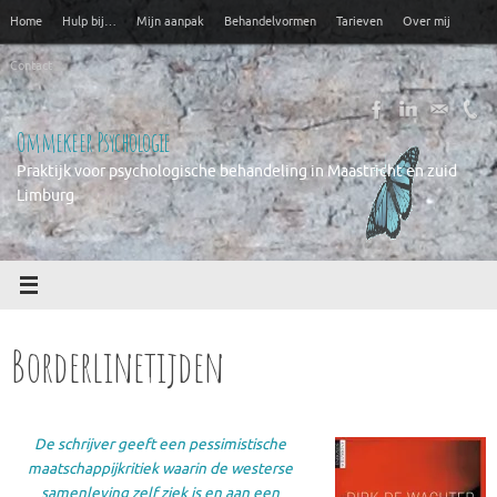
Ga
Home
Hulp bij…
Mijn aanpak
Behandelvormen
Tarieven
Over mij
naar
de
Contact
inhoud
Ommekeer Psychologie
Praktijk voor psychologische behandeling in Maastricht en zuid
Limburg
Borderlinetijden
De schrijver geeft een pessimistische
maatschappijkritiek waarin de westerse
samenleving zelf ziek is en aan een