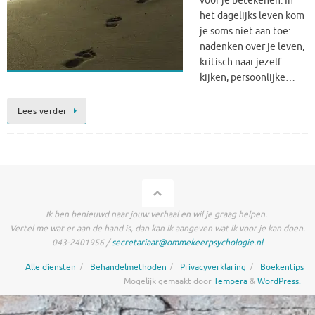
voor je betekenen. In
het dagelijks leven kom
je soms niet aan toe:
nadenken over je leven,
kritisch naar jezelf
kijken, persoonlijke…
Lees verder
Ik ben benieuwd naar jouw verhaal en wil je graag helpen.
Vertel me wat er aan de hand is, dan kan ik aangeven wat ik voor je kan doen.
043-2401956 /
secretariaat@ommekeerpsychologie.nl
Alle diensten
Behandelmethoden
Privacyverklaring
Boekentips
Mogelijk gemaakt door
Tempera
&
WordPress.