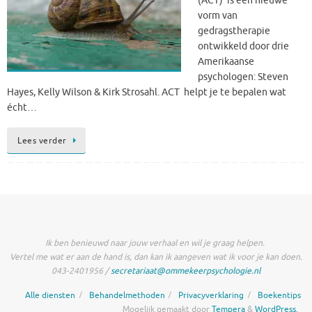
(ACT) is een nieuwe
vorm van
gedragstherapie
ontwikkeld door drie
Amerikaanse
psychologen: Steven
Hayes, Kelly Wilson & Kirk Strosahl. ACT helpt je te bepalen wat
écht…
Lees verder
Ik ben benieuwd naar jouw verhaal en wil je graag helpen.
Vertel me wat er aan de hand is, dan kan ik aangeven wat ik voor je kan doen.
043-2401956 /
secretariaat@ommekeerpsychologie.nl
Alle diensten
Behandelmethoden
Privacyverklaring
Boekentips
Mogelijk gemaakt door
Tempera
&
WordPress.