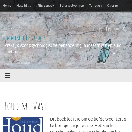
Ga
Home
Hulp bij…
Mijn aanpak
Behandelvormen
Tarieven
Over mij
naar
de
Contact
inhoud
Ommekeer Psychologie
Praktijk voor psychologische behandeling in Maastricht en zuid
Limburg
Houd me vast
Dit boek leert je om de liefde weer terug
te brengen in je relatie. Het kan het