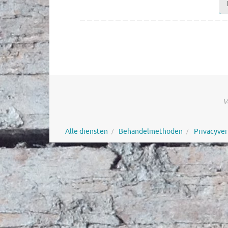
V
Alle diensten
Behandelmethoden
Privacyver