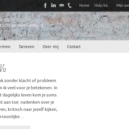
Home
Hulp bij…
Mijn a
tricht en zuid Limburg
ormen
Tarieven
Over mij
Contact
ng
k zonder klacht of probleem
n ik veel voor je betekenen. In
t dagelijks leven kom je soms
et aan toe: nadenken over je
ven, kritisch naar jezelf kijken,
rsoonlijke…