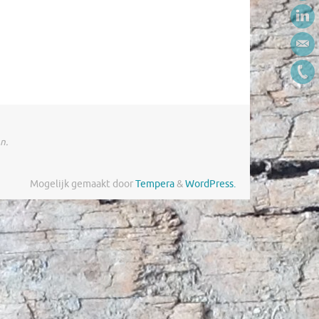
n.
Mogelijk gemaakt door
Tempera
&
WordPress.