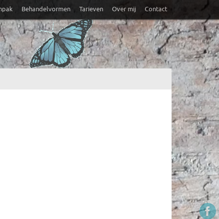
anpak
Behandelvormen
Tarieven
Over mij
Contact