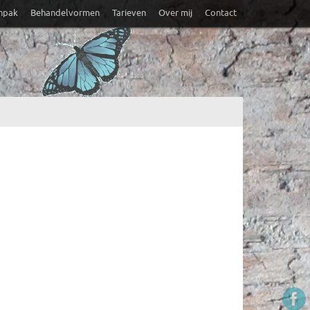
anpak
Behandelvormen
Tarieven
Over mij
Contact