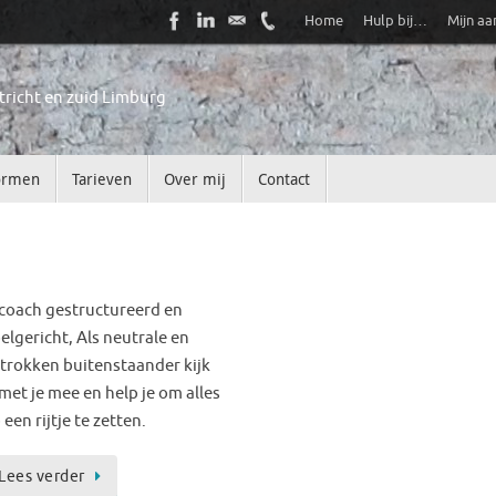
Home
Hulp bij…
Mijn a
tricht en zuid Limburg
ormen
Tarieven
Over mij
Contact
 coach gestructureerd en
elgericht, Als neutrale en
trokken buitenstaander kijk
 met je mee en help je om alles
 een rijtje te zetten.
Lees verder