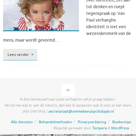
over identiteit, zet aan
tot denken en roept
tegenspraak op. Van
Paul verhaeghe.
Identiteit is niet een
wezenskenmerk van de
mens, maar wordt gevormd…
Lees verder
Ik ben benieuwd naar jouw verhaal en wil je graag helpen.
Vertel me wat er aan de hand is, dan kan ik aangeven wat ik voor je kan doen.
043-2401956 /
secretariaat@ommekeerpsychologie.nl
Alle diensten
Behandelmethoden
Privacyverklaring
Boekentips
Mogelijk gemaakt door
Tempera
&
WordPress.