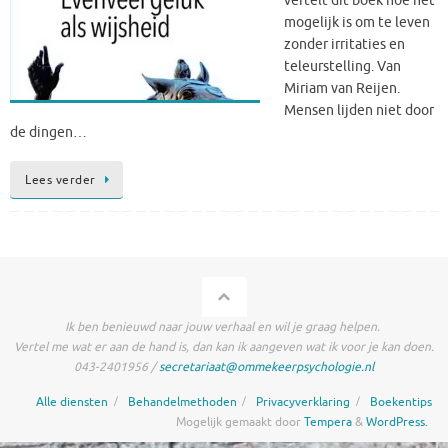
vertelt dit boek hoe het
mogelijk is om te leven
zonder irritaties en
teleurstelling. Van
Miriam van Reijen.
Mensen lijden niet door
de dingen…
Lees verder
Ik ben benieuwd naar jouw verhaal en wil je graag helpen.
Vertel me wat er aan de hand is, dan kan ik aangeven wat ik voor je kan doen.
043-2401956 /
secretariaat@ommekeerpsychologie.nl
Alle diensten
Behandelmethoden
Privacyverklaring
Boekentips
Mogelijk gemaakt door
Tempera
&
WordPress.