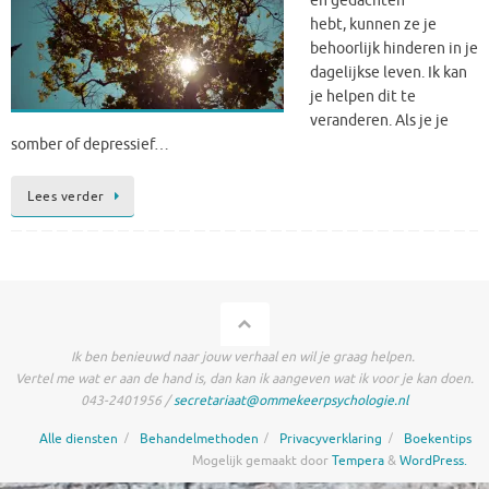
en gedachten
hebt, kunnen ze je
behoorlijk hinderen in je
dagelijkse leven. Ik kan
je helpen dit te
veranderen. Als je je
somber of depressief…
Lees verder
Ik ben benieuwd naar jouw verhaal en wil je graag helpen.
Vertel me wat er aan de hand is, dan kan ik aangeven wat ik voor je kan doen.
043-2401956 /
secretariaat@ommekeerpsychologie.nl
Alle diensten
Behandelmethoden
Privacyverklaring
Boekentips
Mogelijk gemaakt door
Tempera
&
WordPress.