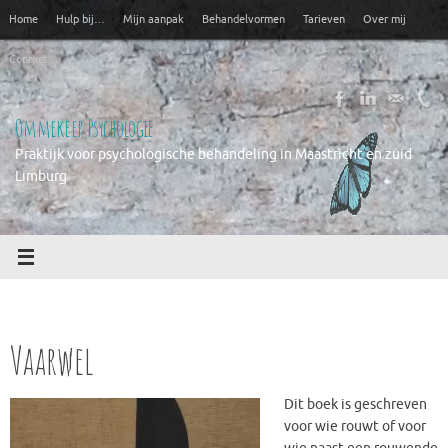
Ga
Home
Hulp bij…
Mijn aanpak
Behandelvormen
Tarieven
Over mij
naar
de
Contact
inhoud
Ommekeer Psychologie
Praktijk voor psychologische behandeling in Maastricht en zuid
Limburg
Vaarwel
Dit boek is geschreven
voor wie rouwt of voor