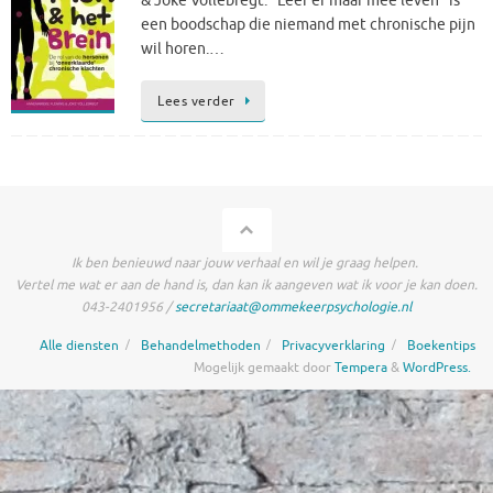
& Joke Vollebregt. “Leer er maar mee leven” is
een boodschap die niemand met chronische pijn
wil horen.…
Lees verder
Ik ben benieuwd naar jouw verhaal en wil je graag helpen.
Vertel me wat er aan de hand is, dan kan ik aangeven wat ik voor je kan doen.
043-2401956 /
secretariaat@ommekeerpsychologie.nl
Alle diensten
Behandelmethoden
Privacyverklaring
Boekentips
Mogelijk gemaakt door
Tempera
&
WordPress.